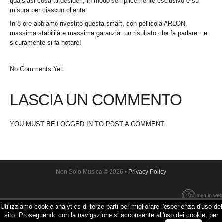
qualsiasi cosa tu desideri, in modo semplicemente esclusivo e su
misura per ciascun cliente.
In 8 ore abbiamo rivestito questa smart, con pellicola ARLON,
massima stabilità e massima garanzia. un risultato che fa parlare…e
sicuramente si fa notare!
No Comments Yet.
LASCIA UN COMMENTO
YOU MUST BE
LOGGED IN
TO POST A COMMENT.
Non Solo Musica
© 2026 •
Privacy Policy
Utilizziamo cookie analytics di terze parti per migliorare l'esperienza d'uso del
sito. Proseguendo con la navigazione si acconsente all'uso dei cookie; per