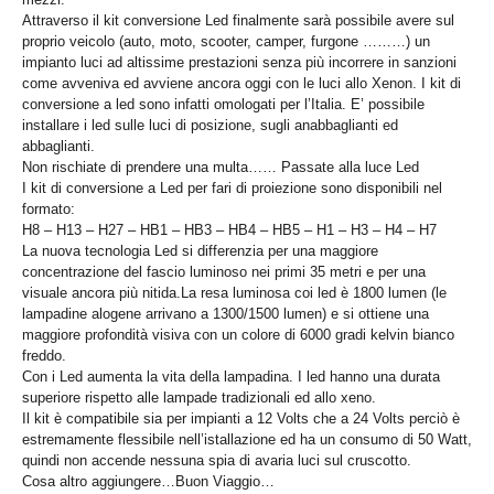
Attraverso il kit conversione Led finalmente sarà possibile avere sul
proprio veicolo (auto, moto, scooter, camper, furgone ………) un
impianto luci ad altissime prestazioni senza più incorrere in sanzioni
come avveniva ed avviene ancora oggi con le luci allo Xenon. I kit di
conversione a led sono infatti omologati per l’Italia. E’ possibile
installare i led sulle luci di posizione, sugli anabbaglianti ed
abbaglianti.
Non rischiate di prendere una multa…… Passate alla luce Led
I kit di conversione a Led per fari di proiezione sono disponibili nel
formato:
H8 – H13 – H27 – HB1 – HB3 – HB4 – HB5 – H1 – H3 – H4 – H7
La nuova tecnologia Led si differenzia per una maggiore
concentrazione del fascio luminoso nei primi 35 metri e per una
visuale ancora più nitida.La resa luminosa coi led è 1800 lumen (le
lampadine alogene arrivano a 1300/1500 lumen) e si ottiene una
maggiore profondità visiva con un colore di 6000 gradi kelvin bianco
freddo.
Con i Led aumenta la vita della lampadina. I led hanno una durata
superiore rispetto alle lampade tradizionali ed allo xeno.
Il kit è compatibile sia per impianti a 12 Volts che a 24 Volts perciò è
estremamente flessibile nell’istallazione ed ha un consumo di 50 Watt,
quindi non accende nessuna spia di avaria luci sul cruscotto.
Cosa altro aggiungere…Buon Viaggio…